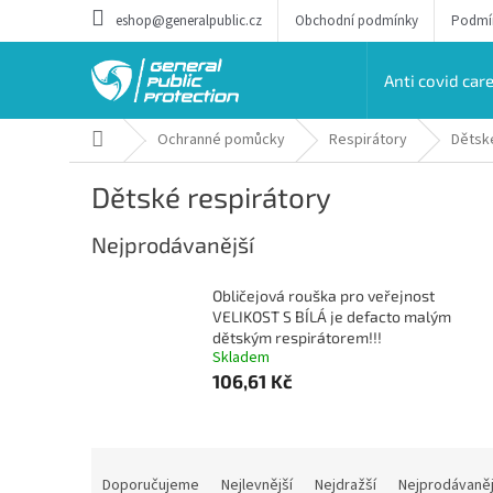
Přejít
eshop@generalpublic.cz
Obchodní podmínky
Podmín
na
obsah
Anti covid car
Domů
Ochranné pomůcky
Respirátory
Dětské
Dětské respirátory
Nejprodávanější
Obličejová rouška pro veřejnost
VELIKOST S BÍLÁ je defacto malým
dětským respirátorem!!!
Skladem
106,61 Kč
Ř
a
Doporučujeme
Nejlevnější
Nejdražší
Nejprodávaněj