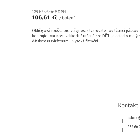
hodnocení
produktu
129 Kč včetně DPH
je
106,61 Kč
/ balení
3,5
z
Obličejová rouška pro veřejnost s tvarovatelnou těsnící páskou
5
kopírující tvar nosu velikosti S určená pro DĚTI je defacto malý
hvězdiček.
dětským respirátorem!!! Vysoká filtrační...
Z
á
p
a
Kontakt
t
í
eshop
352 60 