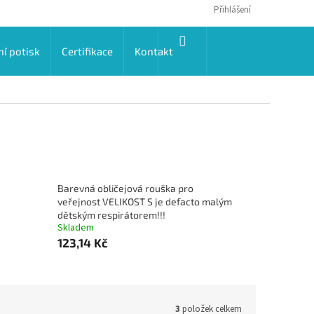
Přihlášení
NÁKUPNÍ
ní potisk
Certifikace
Kontakt
KOŠÍK
Barevná obličejová rouška pro
veřejnost VELIKOST S je defacto malým
dětským respirátorem!!!
Skladem
123,14 Kč
3
položek celkem