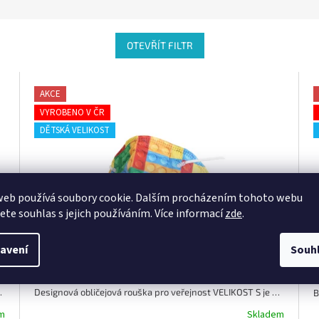
OTEVŘÍT FILTR
AKCE
VYROBENO V ČR
DĚTSKÁ VELIKOST
web používá soubory cookie. Dalším procházením tohoto webu
jete souhlas s jejich používáním. Více informací
zde
.
avení
Souh
 dětským respirátorem!!!
Designová obličejová rouška pro veřejnost VELIKOST S je defacto malým dětským respirátorem!!!
m
Skladem
Průměrné
P