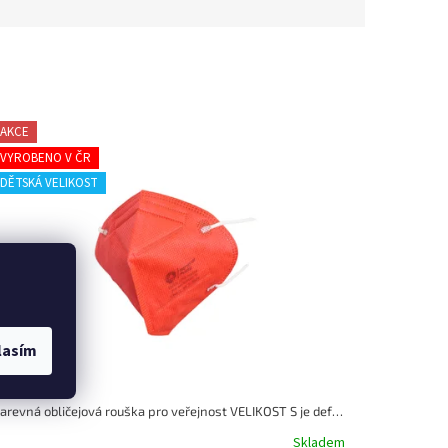
AKCE
VYROBENO V ČR
DĚTSKÁ VELIKOST
lasím
Barevná obličejová rouška pro veřejnost VELIKOST S je defacto malým dětským respirátorem!!!
Skladem
růměrné