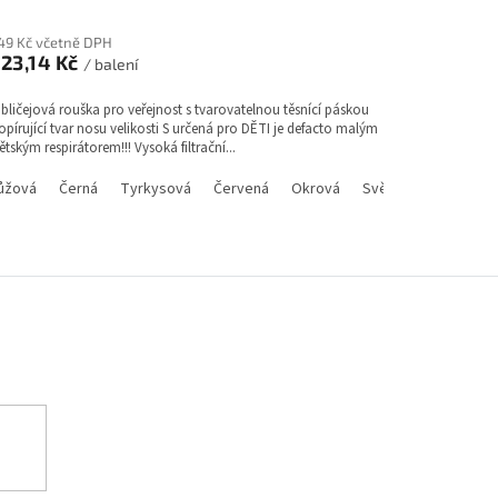
odnocení
roduktu
49 Kč včetně DPH
e
123,14 Kč
/ balení
,5
bličejová rouška pro veřejnost s tvarovatelnou těsnící páskou
opírující tvar nosu velikosti S určená pro DĚTI je defacto malým
vězdiček.
ětským respirátorem!!! Vysoká filtrační...
ůžová
Černá
Tyrkysová
Červená
Okrová
Světle růžová