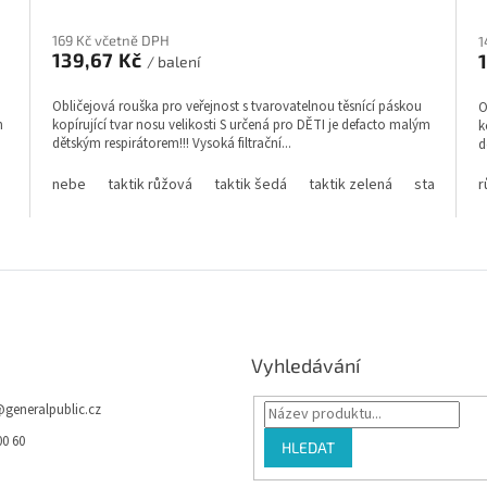
hodnocení
h
produktu
p
169 Kč včetně DPH
1
je
139,67 Kč
j
/ balení
3,5
3
z
z
Obličejová rouška pro veřejnost s tvarovatelnou těsnící páskou
O
5
5
m
kopírující tvar nosu velikosti S určená pro DĚTI je defacto malým
k
hvězdiček.
h
dětským respirátorem!!! Vysoká filtrační...
d
nebe
taktik růžová
taktik šedá
taktik zelená
stavebnice
r
O
v
l
á
d
a
Vyhledávání
c
í
p
@
generalpublic.cz
r
00 60
HLEDAT
v
k