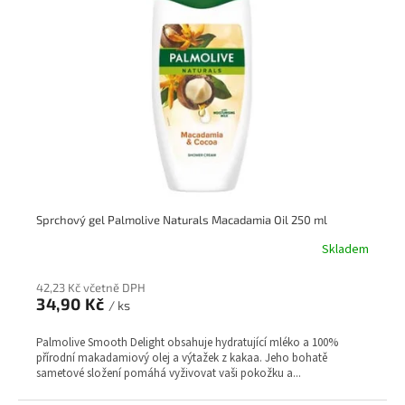
t
s
ů
p
r
o
d
u
k
t
ů
Sprchový gel Palmolive Naturals Macadamia Oil 250 ml
Skladem
42,23 Kč včetně DPH
34,90 Kč
/ ks
Palmolive Smooth Delight obsahuje hydratující mléko a 100%
přírodní makadamiový olej a výtažek z kakaa. Jeho bohatě
sametové složení pomáhá vyživovat vaši pokožku a...