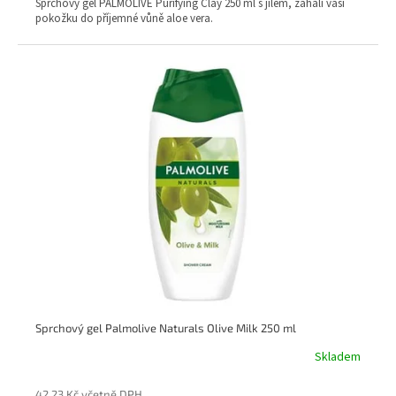
Sprchový gel PALMOLIVE Purifying Clay 250 ml s jílem, zahalí vaši
pokožku do příjemné vůně aloe vera.
Sprchový gel Palmolive Naturals Olive Milk 250 ml
Skladem
42,23 Kč včetně DPH