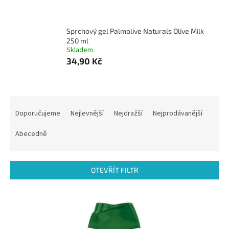
Sprchový gel Palmolive Naturals Olive Milk
250 ml
Skladem
34,90 Kč
Ř
a
Doporučujeme
Nejlevnější
Nejdražší
Nejprodávanější
z
e
Abecedně
n
í
p
OTEVŘÍT FILTR
r
o
V
d
ý
u
p
k
i