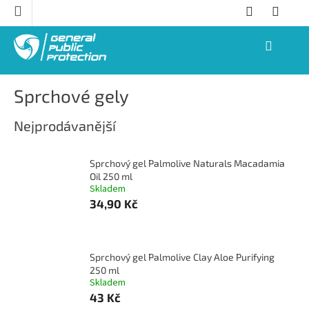
Přejít
na
obsah
NÁKUPNÍ
KOŠÍK
Sprchové gely
Nejprodávanější
Sprchový gel Palmolive Naturals Macadamia
Oil 250 ml
Skladem
34,90 Kč
Sprchový gel Palmolive Clay Aloe Purifying
250 ml
Skladem
43 Kč