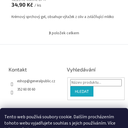
34,90 Kč
/ ks
Krémový sprchový gel, obsahuje výtažek z oliv a zvláčňující mléko
3
položek celkem
O
v
l
Z
á
á
d
p
a
a
c
Kontakt
Vyhledávání
t
í
í
p
eshop
@
generalpublic.cz
r
v
352 60 00 60
HLEDAT
k
y
v
ý
Tento web používá soubory cookie. Dalším procházením
p
i
tohoto webu vyjadřujete souhlas s jejich používáním. Více
Vytvořil Shoptet
s