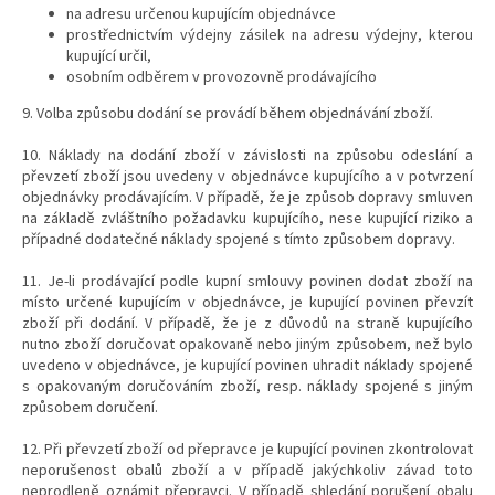
na adresu určenou kupujícím objednávce
prostřednictvím výdejny zásilek na adresu výdejny, kterou
kupující určil,
osobním odběrem v provozovně prodávajícího
9.
Volba způsobu dodání se provádí během objednávání zboží.
10. Náklady na dodání zboží v závislosti na způsobu odeslání a
převzetí zboží jsou uvedeny v objednávce kupujícího a v potvrzení
objednávky prodávajícím. V případě, že je způsob dopravy smluven
na základě zvláštního požadavku kupujícího, nese kupující riziko a
případné dodatečné náklady spojené s tímto způsobem dopravy.
11. Je-li prodávající podle kupní smlouvy povinen dodat zboží na
místo určené kupujícím v objednávce, je kupující povinen převzít
zboží při dodání. V případě, že je z důvodů na straně kupujícího
nutno zboží doručovat opakovaně nebo jiným způsobem, než bylo
uvedeno v objednávce, je kupující povinen uhradit náklady spojené
s opakovaným doručováním zboží, resp. náklady spojené s jiným
způsobem doručení.
12. Při převzetí zboží od přepravce je kupující povinen zkontrolovat
neporušenost obalů zboží a v případě jakýchkoliv závad toto
neprodleně oznámit přepravci. V případě shledání porušení obalu