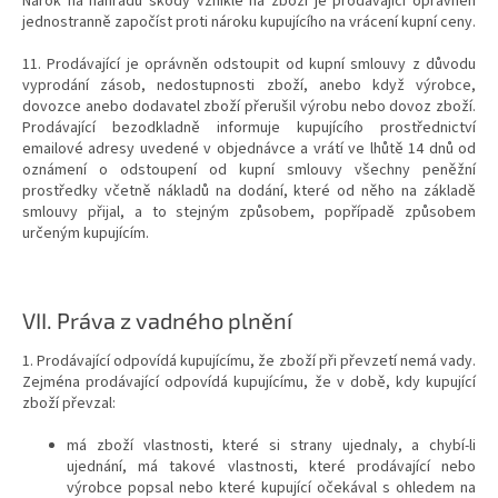
Nárok na náhradu škody vzniklé na zboží je prodávající oprávněn
jednostranně započíst proti nároku kupujícího na vrácení kupní ceny.
11. Prodávající je oprávněn odstoupit od kupní smlouvy z důvodu
vyprodání zásob, nedostupnosti zboží, anebo když výrobce,
dovozce anebo dodavatel zboží přerušil výrobu nebo dovoz zboží.
Prodávající bezodkladně informuje kupujícího prostřednictví
emailové adresy uvedené v objednávce a vrátí ve lhůtě 14 dnů od
oznámení o odstoupení od kupní smlouvy všechny peněžní
prostředky včetně nákladů na dodání, které od něho na základě
smlouvy přijal, a to stejným způsobem, popřípadě způsobem
určeným kupujícím.
VII.
Práva z vadného plnění
1. Prodávající odpovídá kupujícímu, že zboží při převzetí nemá vady.
Zejména prodávající odpovídá kupujícímu, že v době, kdy kupující
zboží převzal:
má zboží vlastnosti, které si strany ujednaly, a chybí-li
ujednání, má takové vlastnosti, které prodávající nebo
výrobce popsal nebo které kupující očekával s ohledem na