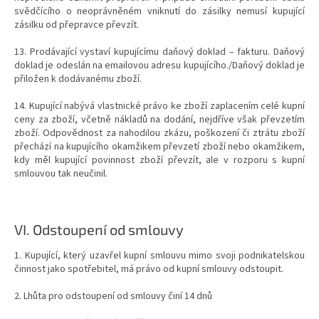
svědčícího o neoprávněném vniknutí do zásilky nemusí kupující
zásilku od přepravce převzít.
13. Prodávající vystaví kupujícímu daňový doklad – fakturu. Daňový
doklad je odeslán na emailovou adresu kupujícího./Daňový doklad je
přiložen k dodávanému zboží.
14. Kupující nabývá vlastnické právo ke zboží zaplacením celé kupní
ceny za zboží, včetně nákladů na dodání, nejdříve však převzetím
zboží. Odpovědnost za nahodilou zkázu, poškození či ztrátu zboží
přechází na kupujícího okamžikem převzetí zboží nebo okamžikem,
kdy měl kupující povinnost zboží převzít, ale v rozporu s kupní
smlouvou tak neučinil.
VI.
Odstoupení od smlouvy
1. Kupující, který uzavřel kupní smlouvu mimo svoji podnikatelskou
činnost jako spotřebitel, má právo od kupní smlouvy odstoupit.
2. Lhůta pro odstoupení od smlouvy činí 14 dnů