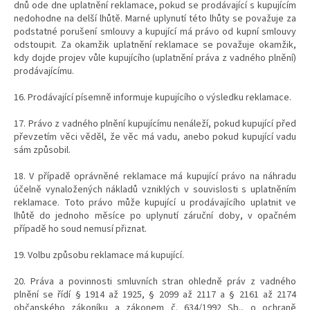
dnů ode dne uplatnění reklamace, pokud se prodávající s kupujícím
nedohodne na delší lhůtě. Marné uplynutí této lhůty se považuje za
podstatné porušení smlouvy a kupující má právo od kupní smlouvy
odstoupit. Za okamžik uplatnění reklamace se považuje okamžik,
kdy dojde projev vůle kupujícího (uplatnění práva z vadného plnění)
prodávajícímu.
16. Prodávající písemně informuje kupujícího o výsledku reklamace.
17. Právo z vadného plnění kupujícímu nenáleží, pokud kupující před
převzetím věci věděl, že věc má vadu, anebo pokud kupující vadu
sám způsobil.
18. V případě oprávněné reklamace má kupující právo na náhradu
účelně vynaložených nákladů vzniklých v souvislosti s uplatněním
reklamace. Toto právo může kupující u prodávajícího uplatnit ve
lhůtě do jednoho měsíce po uplynutí záruční doby, v opačném
případě ho soud nemusí přiznat.
19. Volbu způsobu reklamace má kupující.
20. Práva a povinnosti smluvních stran ohledně práv z vadného
plnění se řídí § 1914 až 1925, § 2099 až 2117 a § 2161 až 2174
občanského zákoníku a zákonem č. 634/1992 Sb., o ochraně