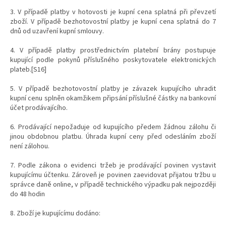
3. V případě platby v hotovosti je kupní cena splatná při převzetí
zboží. V případě bezhotovostní platby je kupní cena splatná do 7
dnů od uzavření kupní smlouvy.
4. V případě platby prostřednictvím platební brány postupuje
kupující podle pokynů příslušného poskytovatele elektronických
plateb.[S16]
5. V případě bezhotovostní platby je závazek kupujícího uhradit
kupní cenu splněn okamžikem připsání příslušné částky na bankovní
účet prodávajícího.
6. Prodávající nepožaduje od kupujícího předem žádnou zálohu či
jinou obdobnou platbu. Úhrada kupní ceny před odesláním zboží
není zálohou.
7. Podle zákona o evidenci tržeb je prodávající povinen vystavit
kupujícímu účtenku. Zároveň je povinen zaevidovat přijatou tržbu u
správce daně online, v případě technického výpadku pak nejpozději
do 48 hodin
8. Zboží je kupujícímu dodáno: