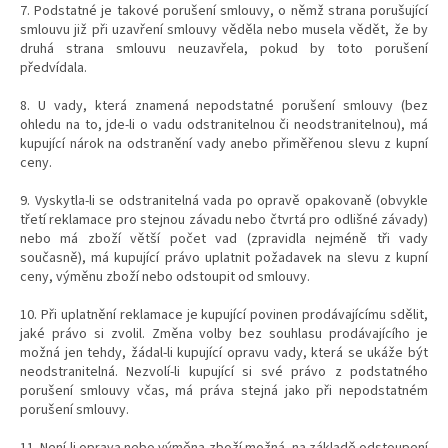
7. Podstatné je takové porušení smlouvy, o němž strana porušující
smlouvu již při uzavření smlouvy věděla nebo musela vědět, že by
druhá strana smlouvu neuzavřela, pokud by toto porušení
předvídala.
8. U vady, která znamená nepodstatné porušení smlouvy (bez
ohledu na to, jde-li o vadu odstranitelnou či neodstranitelnou), má
kupující nárok na odstranění vady anebo přiměřenou slevu z kupní
ceny.
9. Vyskytla-li se odstranitelná vada po opravě opakovaně (obvykle
třetí reklamace pro stejnou závadu nebo čtvrtá pro odlišné závady)
nebo má zboží větší počet vad (zpravidla nejméně tři vady
současně), má kupující právo uplatnit požadavek na slevu z kupní
ceny, výměnu zboží nebo odstoupit od smlouvy.
10. Při uplatnění reklamace je kupující povinen prodávajícímu sdělit,
jaké právo si zvolil. Změna volby bez souhlasu prodávajícího je
možná jen tehdy, žádal-li kupující opravu vady, která se ukáže být
neodstranitelná. Nezvolí-li kupující si své právo z podstatného
porušení smlouvy včas, má práva stejná jako při nepodstatném
porušení smlouvy.
11. Není-li oprava nebo výměna zboží možná, na základě odstoupení