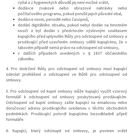
vyňal a z hygienických důvodů jej není možné vrátit,
dodávce zvukové nebo obrazové nahrávky nebo
počítačového programu, pokud porušil jejich původní obal,
dodávce novin, periodik nebo časopisů,
dodání digitálního obsahu, pokud nebyl dodán na hmotném
nosiči a byl dodán s předchozím výslovným souhlasem
kupujícího před uplynutím lhůty pro odstoupení od smlouvy a
prodávající před uzavřením smlouvy sdělil kupujícímu, že v
takovém případě nemá právo na odstoupení od smlouvy,
v dalších případech uvedených v § 1837 občanského
zákoníku.
4. Pro dodržení lhůty pro odstoupení od smlouvy musí kupující
odeslat prohlášení o odstoupení ve lhůtě pro odstoupení od
smlouvy.
5. Pro odstoupení od kupní smlouvy může kupující využít vzorový
formulář k odstoupení od smlouvy poskytovaný prodávajícím.
Odstoupení od kupní smlouvy zašle kupující na emailovou nebo
doručovací adresu prodávajícího uvedenou v těchto obchodních
podmínkách. Prodávající potvrdí kupujícímu bezodkladně přijetí
formuláře.
6. Kupující, který odstoupil od smlouvy, je povinen vrátit