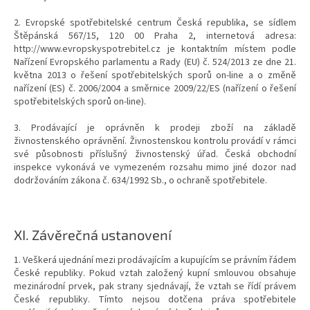
2. Evropské spotřebitelské centrum Česká republika, se sídlem
Štěpánská 567/15, 120 00 Praha 2, internetová adresa:
http://www.evropskyspotrebitel.cz je kontaktním místem podle
Nařízení Evropského parlamentu a Rady (EU) č. 524/2013 ze dne 21.
května 2013 o řešení spotřebitelských sporů on-line a o změně
nařízení (ES) č. 2006/2004 a směrnice 2009/22/ES (nařízení o řešení
spotřebitelských sporů on-line).
3. Prodávající je oprávněn k prodeji zboží na základě
živnostenského oprávnění. Živnostenskou kontrolu provádí v rámci
své působnosti příslušný živnostenský úřad. Česká obchodní
inspekce vykonává ve vymezeném rozsahu mimo jiné dozor nad
dodržováním zákona č. 634/1992 Sb., o ochraně spotřebitele.
XI.
Závěrečná ustanovení
1. Veškerá ujednání mezi prodávajícím a kupujícím se právním řádem
České republiky. Pokud vztah založený kupní smlouvou obsahuje
mezinárodní prvek, pak strany sjednávají, že vztah se řídí právem
České republiky. Tímto nejsou dotčena práva spotřebitele