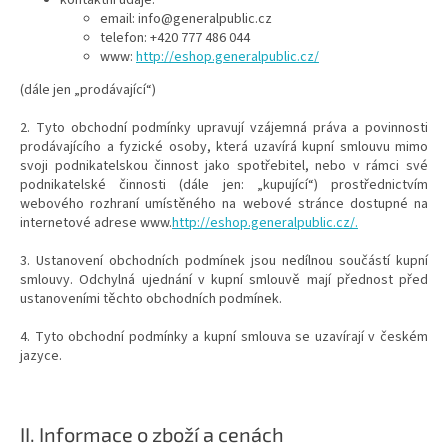
kontaktní údaje:
email:
info@generalpublic.cz
telefon:
+420 777 486 044
www:
http://eshop.generalpublic.cz/
(dále jen „prodávající“)
2. Tyto obchodní podmínky upravují vzájemná práva a povinnosti
prodávajícího a fyzické osoby, která uzavírá kupní smlouvu mimo
svoji podnikatelskou činnost jako spotřebitel, nebo v rámci své
podnikatelské činnosti (dále jen: „kupující“) prostřednictvím
webového rozhraní umístěného na webové stránce dostupné na
internetové adrese www.
http://eshop.generalpublic.cz/.
3. Ustanovení obchodních podmínek jsou nedílnou součástí kupní
smlouvy. Odchylná ujednání v kupní smlouvě mají přednost před
ustanoveními těchto obchodních podmínek.
4. Tyto obchodní podmínky a kupní smlouva se uzavírají v českém
jazyce.
II.
Informace o zboží a cenách