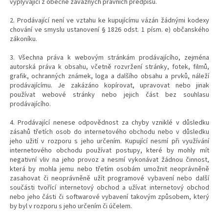
vyplývající z obecně závazných právních předpisů.
2. Prodávající není ve vztahu ke kupujícímu vázán žádnými kodexy
chování ve smyslu ustanovení § 1826 odst. 1 písm. e) občanského
zákoníku.
3. Všechna práva k webovým stránkám prodávajícího, zejména
autorská práva k obsahu, včetně rozvržení stránky, fotek, filmů,
grafik, ochranných známek, loga a dalšího obsahu a prvků, náleží
prodávajícímu. Je zakázáno kopírovat, upravovat nebo jinak
používat webové stránky nebo jejich část bez souhlasu
prodávajícího.
4. Prodávající nenese odpovědnost za chyby vzniklé v důsledku
zásahů třetích osob do internetového obchodu nebo v důsledku
jeho užití v rozporu s jeho určením. Kupující nesmí při využívání
internetového obchodu používat postupy, které by mohly mít
negativní vliv na jeho provoz a nesmí vykonávat žádnou činnost,
která by mohla jemu nebo třetím osobám umožnit neoprávněně
zasahovat či neoprávněně užít programové vybavení nebo další
součásti tvořící internetový obchod a užívat internetový obchod
nebo jeho části či softwarové vybavení takovým způsobem, který
by byl v rozporu s jeho určením či účelem.