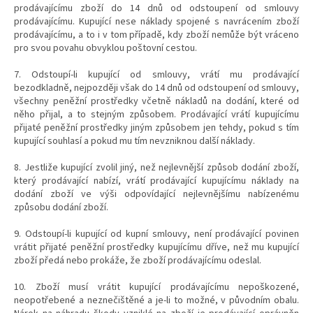
prodávajícímu zboží do 14 dnů od odstoupení od smlouvy
prodávajícímu. Kupující nese náklady spojené s navrácením zboží
prodávajícímu, a to i v tom případě, kdy zboží nemůže být vráceno
pro svou povahu obvyklou poštovní cestou.
7. Odstoupí-li kupující od smlouvy, vrátí mu prodávající
bezodkladně, nejpozději však do 14 dnů od odstoupení od smlouvy,
všechny peněžní prostředky včetně nákladů na dodání, které od
něho přijal, a to stejným způsobem. Prodávající vrátí kupujícímu
přijaté peněžní prostředky jiným způsobem jen tehdy, pokud s tím
kupující souhlasí a pokud mu tím nevzniknou další náklady.
8. Jestliže kupující zvolil jiný, než nejlevnější způsob dodání zboží,
který prodávající nabízí, vrátí prodávající kupujícímu náklady na
dodání zboží ve výši odpovídající nejlevnějšímu nabízenému
způsobu dodání zboží.
9. Odstoupí-li kupující od kupní smlouvy, není prodávající povinen
vrátit přijaté peněžní prostředky kupujícímu dříve, než mu kupující
zboží předá nebo prokáže, že zboží prodávajícímu odeslal.
10. Zboží musí vrátit kupující prodávajícímu nepoškozené,
neopotřebené a neznečištěné a je-li to možné, v původním obalu.