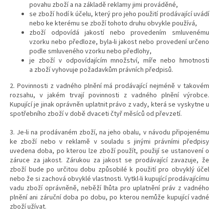
povahu zboží a na základě reklamy jimi prováděné,
se zboží hodí k účelu, který pro jeho použití prodávající uvádí
nebo ke kterému se zboží tohoto druhu obvykle používá,
zboží odpovídá jakostí nebo provedením smluvenému
vzorku nebo předloze, byla-li jakost nebo provedení určeno
podle smluveného vzorku nebo předlohy,
je zboží v odpovídajícím množství, míře nebo hmotnosti
a
zboží vyhovuje požadavkům právních předpisů.
2. Povinnosti z vadného plnění má prodávající nejméně v takovém
rozsahu, v jakém trvají povinnosti z vadného plnění výrobce.
Kupující je jinak oprávněn uplatnit právo z vady, která se vyskytne u
spotřebního zboží v době dvaceti čtyř měsíců od převzetí.
3. Je-li na prodávaném zboží, na jeho obalu, v návodu připojenému
ke zboží nebo v reklamě v souladu s jinými právními předpisy
uvedena doba, po kterou lze zboží použít, použijí se ustanovení o
záruce za jakost. Zárukou za jakost se prodávající zavazuje, že
zboží bude po určitou dobu způsobilé k použití pro obvyklý účel
nebo že si zachová obvyklé vlastnosti. Vytkl-li kupující prodávajícímu
vadu zboží oprávněně, neběží lhůta pro uplatnění práv z vadného
plnění ani záruční doba po dobu, po kterou nemůže kupující vadné
zboží užívat.