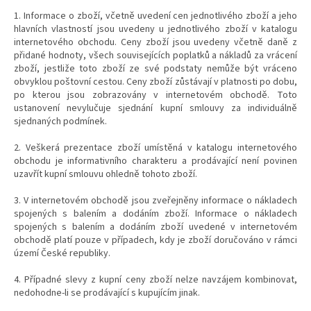
1. Informace o zboží, včetně uvedení cen jednotlivého zboží a jeho
hlavních vlastností jsou uvedeny u jednotlivého zboží v katalogu
internetového obchodu. Ceny zboží jsou uvedeny včetně daně z
přidané hodnoty, všech souvisejících poplatků a nákladů za vrácení
zboží, jestliže toto zboží ze své podstaty nemůže být vráceno
obvyklou poštovní cestou. Ceny zboží zůstávají v platnosti po dobu,
po kterou jsou zobrazovány v internetovém obchodě. Toto
ustanovení nevylučuje sjednání kupní smlouvy za individuálně
sjednaných podmínek.
2. Veškerá prezentace zboží umístěná v katalogu internetového
obchodu je informativního charakteru a prodávající není povinen
uzavřít kupní smlouvu ohledně tohoto zboží.
3. V internetovém obchodě jsou zveřejněny informace o nákladech
spojených s balením a dodáním zboží. Informace o nákladech
spojených s balením a dodáním zboží uvedené v internetovém
obchodě platí pouze v případech, kdy je zboží doručováno v rámci
území České republiky.
4. Případné slevy z kupní ceny zboží nelze navzájem kombinovat,
nedohodne-li se prodávající s kupujícím jinak.