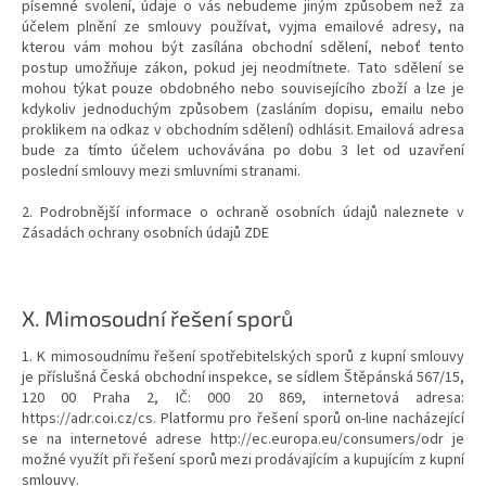
písemné svolení, údaje o vás nebudeme jiným způsobem než za
účelem plnění ze smlouvy používat, vyjma emailové adresy, na
kterou vám mohou být zasílána obchodní sdělení, neboť tento
postup umožňuje zákon, pokud jej neodmítnete. Tato sdělení se
mohou týkat pouze obdobného nebo souvisejícího zboží a lze je
kdykoliv jednoduchým způsobem (zasláním dopisu, emailu nebo
proklikem na odkaz v obchodním sdělení) odhlásit. Emailová adresa
bude za tímto účelem uchovávána po dobu 3 let od uzavření
poslední smlouvy mezi smluvními stranami.
2. Podrobnější informace o ochraně osobních údajů naleznete v
Zásadách ochrany osobních údajů ZDE
X.
Mimosoudní řešení sporů
1. K mimosoudnímu řešení spotřebitelských sporů z kupní smlouvy
je příslušná Česká obchodní inspekce, se sídlem Štěpánská 567/15,
120 00 Praha 2, IČ: 000 20 869, internetová adresa:
https://adr.coi.cz/cs. Platformu pro řešení sporů on-line nacházející
se na internetové adrese http://ec.europa.eu/consumers/odr je
možné využít při řešení sporů mezi prodávajícím a kupujícím z kupní
smlouvy.