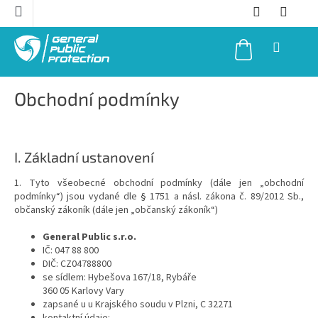
Přejít
na
obsah
NÁKUPNÍ
KOŠÍK
Obchodní podmínky
I. Základní ustanovení
1. Tyto všeobecné obchodní podmínky (dále jen „obchodní
podmínky“) jsou vydané dle § 1751 a násl. zákona č. 89/2012 Sb.,
občanský zákoník (dále jen „občanský zákoník“)
General Public s.r.o.
IČ:
047 88 800
DIČ:
CZ04788800
se sídlem:
Hybešova 167/18, Rybáře
360 05 Karlovy Vary
zapsané u
u Krajského soudu v Plzni
,
C 32271