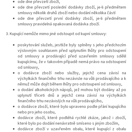
ode dne převzetí zboží,
ode dne převzetí poslední dodávky zboží, je-li předmětem
smlouvy několik druhů zboží nebo dodání několika částí
ode dne převzetí první dodávky zboží, je-li předmětem
smlouvy pravidelná opakovaná dodávka zboží.
3. Kupující nemůže mimo jiné odstoupit od kupní smlouvy:
poskytování služeb, jestliže byly splněny s jeho předchozím
výslovným souhlasem před uplynutím lhůty pro odstoupení
od smlouvy a prodávající před uzavřením smlouvy sdělil
kupujícímu, že v takovém případě nemá právo na odstoupení
od smlouvy,
o dodávce zboží nebo služby, jejichž cena závisí na
výchylkách finančního trhu nezávisle na vůli prodávajícího a k
němuž může dojít během lhůty pro odstoupení od smlouvy,
o dodání alkoholických nápojů, jež mohou být dodány až po
uplynutí třiceti dnů a jejichž cena závisí na výchylkách
finančního trhu nezávislých na vůli prodávajícího,
o dodávce zboží, které bylo upraveno podle přání kupujícího
nebo pro jeho osobu,
dodávce zboží, které podléhá rychlé zkáze, jakož i zboží,
které bylo po dodání nenávratně smíseno s jiným zbožím,
dodávce zboží v uzavřeném obalu, které kupující z obalu