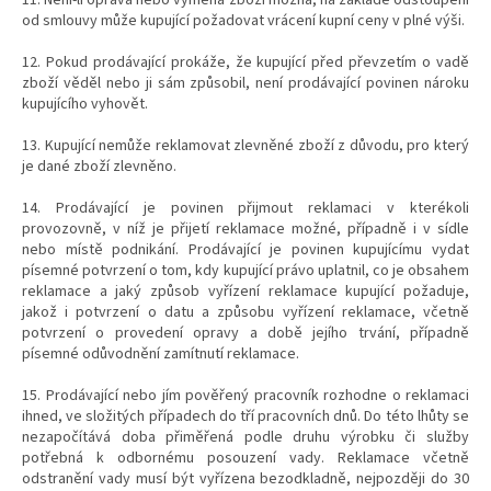
od smlouvy může kupující požadovat vrácení kupní ceny v plné výši.
12. Pokud prodávající prokáže, že kupující před převzetím o vadě
zboží věděl nebo ji sám způsobil, není prodávající povinen nároku
kupujícího vyhovět.
13. Kupující nemůže reklamovat zlevněné zboží z důvodu, pro který
je dané zboží zlevněno.
14. Prodávající je povinen přijmout reklamaci v kterékoli
provozovně, v níž je přijetí reklamace možné, případně i v sídle
nebo místě podnikání. Prodávající je povinen kupujícímu vydat
písemné potvrzení o tom, kdy kupující právo uplatnil, co je obsahem
reklamace a jaký způsob vyřízení reklamace kupující požaduje,
jakož i potvrzení o datu a způsobu vyřízení reklamace, včetně
potvrzení o provedení opravy a době jejího trvání, případně
písemné odůvodnění zamítnutí reklamace.
15. Prodávající nebo jím pověřený pracovník rozhodne o reklamaci
ihned, ve složitých případech do tří pracovních dnů. Do této lhůty se
nezapočítává doba přiměřená podle druhu výrobku či služby
potřebná k odbornému posouzení vady. Reklamace včetně
odstranění vady musí být vyřízena bezodkladně, nejpozději do 30