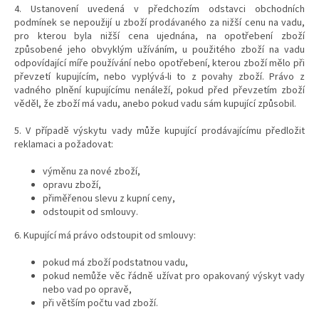
4. Ustanovení uvedená v předchozím odstavci obchodních
podmínek se nepoužijí u zboží prodávaného za nižší cenu na vadu,
pro kterou byla nižší cena ujednána, na opotřebení zboží
způsobené jeho obvyklým užíváním, u použitého zboží na vadu
odpovídající míře používání nebo opotřebení, kterou zboží mělo při
převzetí kupujícím, nebo vyplývá-li to z povahy zboží. Právo z
vadného plnění kupujícímu nenáleží, pokud před převzetím zboží
věděl, že zboží má vadu, anebo pokud vadu sám kupující způsobil.
5. V případě výskytu vady může kupující prodávajícímu předložit
reklamaci a požadovat:
výměnu za nové zboží,
opravu zboží,
přiměřenou slevu z kupní ceny,
odstoupit od smlouvy.
6. Kupující má právo odstoupit od smlouvy:
pokud má zboží podstatnou vadu,
pokud nemůže věc řádně užívat pro opakovaný výskyt vady
nebo vad po opravě,
při větším počtu vad zboží.