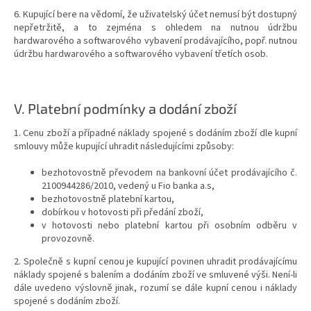
6. Kupující bere na vědomí, že uživatelský účet nemusí být dostupný
nepřetržitě, a to zejména s ohledem na nutnou údržbu
hardwarového a softwarového vybavení prodávajícího, popř. nutnou
údržbu hardwarového a softwarového vybavení třetích osob.
V.
Platební podmínky a dodání zboží
1. Cenu zboží a případné náklady spojené s dodáním zboží dle kupní
smlouvy může kupující uhradit následujícími způsoby:
bezhotovostně převodem na bankovní účet prodávajícího č.
2100944286/2010, vedený u
Fio banka a.s
,
bezhotovostně platební kartou,
dobírkou v hotovosti při předání zboží,
v hotovosti nebo platební kartou při osobním odběru v
provozovně.
2. Společně s kupní cenou je kupující povinen uhradit prodávajícímu
náklady spojené s balením a dodáním zboží ve smluvené výši. Není-li
dále uvedeno výslovně jinak, rozumí se dále kupní cenou i náklady
spojené s dodáním zboží.