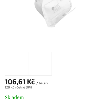
106,61 Kč
/ balení
129 Kč včetně DPH
Měrná
Skladem
cena: