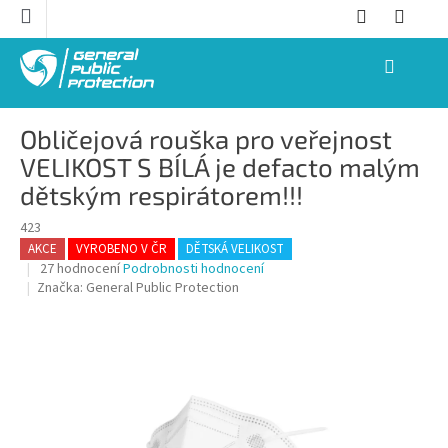
Přejít
na
obsah
NÁKUPNÍ
KOŠÍK
Obličejová rouška pro veřejnost
VELIKOST S BÍLÁ je defacto malým
dětským respirátorem!!!
423
AKCE
VYROBENO V ČR
DĚTSKÁ VELIKOST
Průměrné
27 hodnocení
Podrobnosti hodnocení
hodnocení
Značka:
General Public Protection
produktu
je
3,5
z
5
hvězdiček.