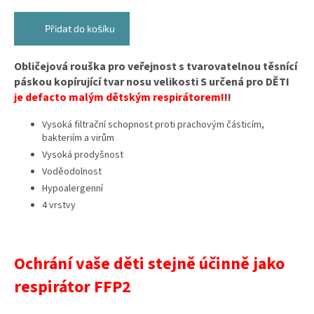
Přidat do košíku
Obličejová rouška pro veřejnost s tvarovatelnou těsnící
páskou kopírující tvar nosu velikosti S určená pro DĚTI
je
defacto malým dětským respirátorem!!
!
Vysoká filtrační schopnost proti prachovým částicím,
bakteriím a virům
Vysoká prodyšnost
Voděodolnost
Hypoalergenní
4 vrstvy
Ochrání vaše děti stejně účinně jako
respirátor FFP2