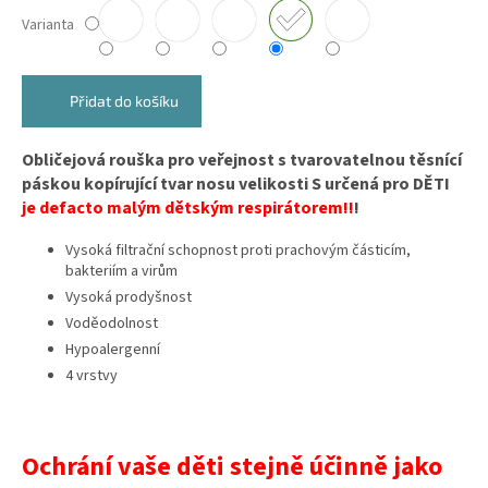
Varianta
Přidat do košíku
Obličejová rouška pro veřejnost s tvarovatelnou těsnící
páskou kopírující tvar nosu velikosti S určená pro DĚTI
je
defacto malým dětským respirátorem!!
!
Vysoká filtrační schopnost proti prachovým částicím,
bakteriím a virům
Vysoká prodyšnost
Voděodolnost
Hypoalergenní
4 vrstvy
Ochrání vaše děti stejně účinně jako