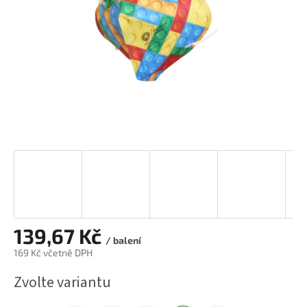
139,67 Kč
/ balení
169 Kč včetně DPH
Měrná
Zvolte variantu
cena: