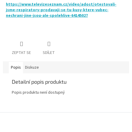
https://www.televizeseznam.cz/video/adost/otestovali-
jsme-respiratory-prodavaji-se-tu-kusy-ktere-vubec-
nechrani-jine-jsou-ale-spolehlive-64145027
ZEPTAT SE
SDÍLET
Popis
Diskuze
Detailní popis produktu
Popis produktu není dostupný
Z
á
p