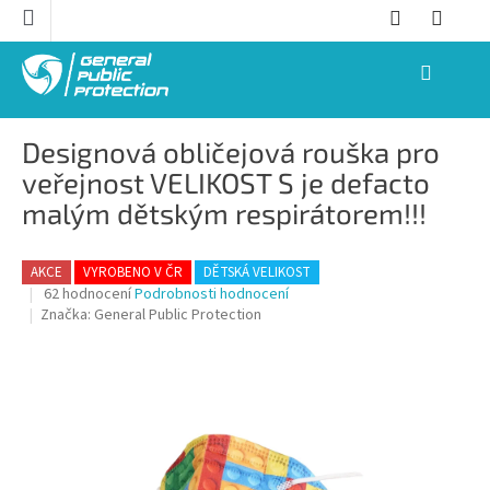
Přejít
na
obsah
NÁKUPNÍ
KOŠÍK
Designová obličejová rouška pro
veřejnost VELIKOST S je defacto
malým dětským respirátorem!!!
AKCE
VYROBENO V ČR
DĚTSKÁ VELIKOST
Průměrné
62 hodnocení
Podrobnosti hodnocení
hodnocení
Značka:
General Public Protection
produktu
je
3,5
z
5
hvězdiček.