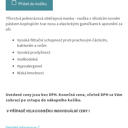
Přidat do košíku
Třívrstvá jednorázová obličejová maska - rouška s těsnícím nosním
páskem kopírujícím tvar nosu a elastickými gumičkami k upevnění za
uši.
Vysoká filtrační schopnost proti prachovým částicím,
bakteriím a virům
Vysoká prodyšnost
Voděodolná
Hypoalergenní
Nízká hmotnost
Uvedené ceny jsou bez DPH. Konečná cena, včetně DPH se Vám
zobrazí po vstupu do nákupního košíku.
V PŘÍPADĚ VELKOODBĚRU INDIVIDUÁLNÍ CENY !
Detailní informace