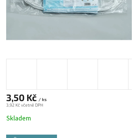
3,50 Kč
/ ks
3,92 Kč včetně DPH
Měrná
Skladem
cena: