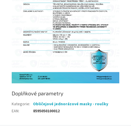
Doplňkové parametry
Kategorie
:
Obličejové jednorázové masky - roušky
EAN
:
8595050100012
Z